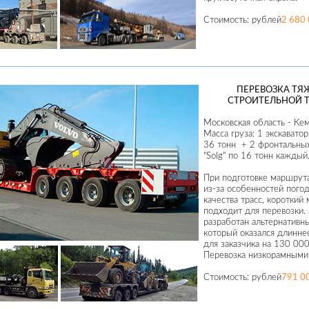
Стоимость:
рублей
2 680
ПЕРЕВОЗКА ТЯ
СТРОИТЕЛЬНОЙ 
Московская область - Ке
Масса груза: 1 экскаватор
36 тонн + 2 фронтальных
"Solg" по 16 тонн каждый
При подготовке маршрута
из-за особенностей пого
качества трасс, короткий
подходит для перевозки.
разработан альтернативн
который оказался длинне
для заказчика на 130 00
Перевозка низкорамными
Стоимость:
рублей
791 0