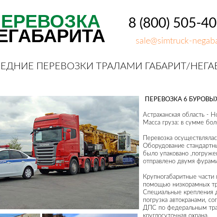
ПЕРЕВОЗКА
8 (800) 505-4
ЕГАБАРИТА
sale@simtruck-negaba
ЕДНИЕ ПЕРЕВОЗКИ ТРАЛАМИ ГАБАРИТ/НЕГА
ПЕРЕВОЗКА 6 БУРОВЫ
Астраханская область - 
Масса груза: в сумме бо
Перевозка осуществлялась
Оборудование стандартн
было упаковано ,погруже
отправлено двумя фурами
Крупногабаритные части 
помощью низкорамных тр
Специальные крепления 
погрузка автокранами, с
ДПС по федеральным тра
круглосуточная охрана.