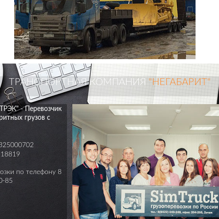
ТРАНСПОРТНАЯ КОМПАНИЯ
"НЕГАБАРИТ"
РЭК" - Перевозчик
ритных грузов с
325000702
18819
возки по телефону 8
0-85