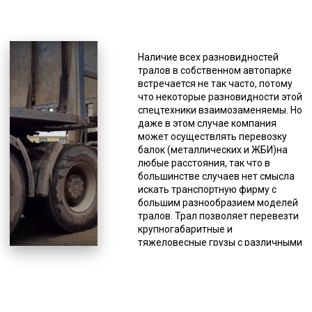
*Единица измерения - руб/км
Бывают рессорными,
гидравлическими,
Наличие всех разновидностей
пневматическими, балансирными.
тралов в собственном автопарке
По максимуму веса груза
встречается не так часто, потому
обозначаются как тяжелые,
что некоторые разновидности этой
средние, легкие. Первые
спецтехники взаимозаменяемы. Но
рассИркутскны на максимальный
даже в этом случае компания
вес 110 тонн, вторые – на 45 тонн,
может осуществлять перевозку
третьи – 25 тонн. Вес,
балок (металлических и ЖБИ)на
превышающий 110 тонн,
любые расстояния, так что в
перевозят на сверхтяжелых
большинстве случаев нет смысла
тралах. Они обычно используются
искать транспортную фирму с
для перевозки грузов, которые
большим разнообразием моделей
нельзя разделить на части или эти
тралов. Трал позволяет перевезти
части имеют большой вес, как,
крупногабаритные и
например, корабли, космические
тяжеловесные грузы с различными
ракеты и т.д. Транспортных
прочими характеристиками
компаний много, но не каждая
помимо размеров и веса. Чаще
может предоставить услугу
всего это строительная, дорожная
перевозки негабаритных грузов, не
и иная спецтехника, оборудование
только по причине отсутствия
(промышленное,