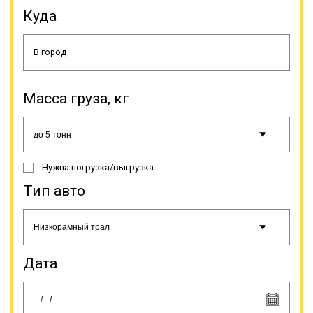
Куда
Доставка производится по всей
России. Клиенты имеют
возможность выбрать наиболее
подходящую модель трала из
Масса груза, кг
имеющихся в нашем автопарке, а
при затруднении с решением наш
специалист поможет
определиться. Вы можете
заказать раздвижные, прямые,
Нужна погрузка/выгрузка
классические и другие модели
этого спецтранспорта.
Тип авто
Онлайн заявка
Дата