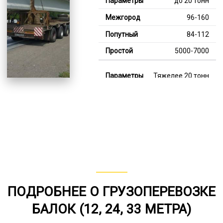
до 20 тонн
96-160
84-112
5000-7000
Тяжелее 20 тонн
128-352
114-237
8000-11000
В габарите, до 20
тонн
80-141
ПОДРОБНЕЕ О ГРУЗОПЕРЕВОЗКЕ
от 75
БАЛОК (12, 24, 33 МЕТРА)
5000-7000