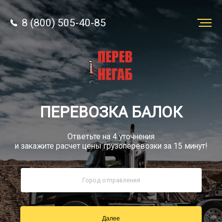
8 (800) 505-40-85
Заказать
перевозку
О компании
ПЕРЕВОЗКА БАЛОК
Грузы
Ответьте на 4 уточнения
и закажите расчет цены грузоперевозки за 15 минут!
8 (800) 505-40-85
Звонок по России бесплатно
Далее
sale@simtruck-negabarit.ru