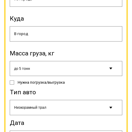
необходимые меры по устранению
нарушений. Допускается выступ
негабарита на 1 м за габариты
Куда
спецтранспорта, как спереди, так и
сзади, сбоку ограничение другое –
максимум 0,4 м. В этом случае груз
должен маркироваться
спецзнаками, например
«крупногабаритный груз».
Масса груза, кг
Нужна погрузка/выгрузка
Тип авто
К негабаритам, то есть к грузам, не
подходящим под общепринятые
стандарты относят строительную,
сельскохозяйственную, военную
Дата
технику, оборудование для разных
сфер промышленности,