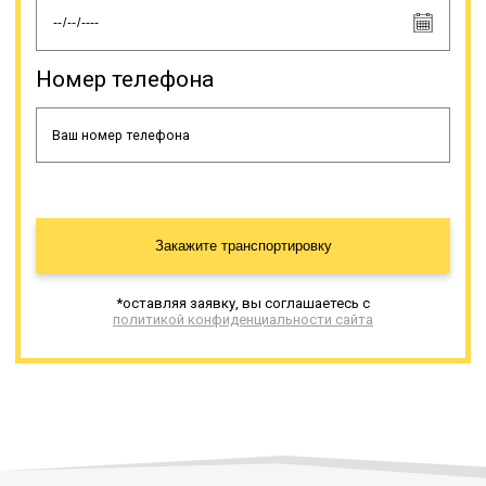
специфический транспорт (яхты,
катера и др.). Доставка
негабаритов имеет свои
особенности, поэтому, прежде чем
Номер телефона
сделать заказ этой услуги, нужно
знать несколько моментов. С
целью обеспечения безопасности
дорожного движения допускается
транспортировка негабаритов по
автодорогам с минимальной
скоростью.
Закажите транспортировку
Онлайн заявка
*оставляя заявку, вы соглашаетесь с
политикой конфиденциальности сайта