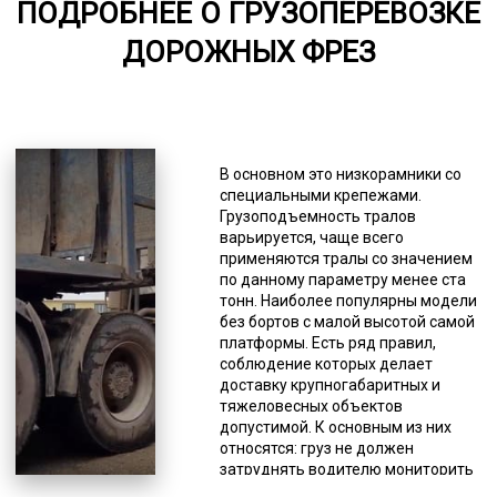
ПОДРОБНЕЕ О ГРУЗОПЕРЕВОЗКЕ
6000-7000
ДОРОЖНЫХ ФРЕЗ
*Единица измерения - руб/км
Вы можете заказать раздвижные,
прямые, классические и другие
модели этого спецтранспорта.
В основном это низкорамники со
Количество осей тоже может быть
специальными крепежами.
любым (от 2 до 8). Несмотря на то,
Грузоподъемность тралов
что грузы негабаритные, они
варьируется, чаще всего
должны соответствовать
применяются тралы со значением
требованиям российского
по данному параметру менее ста
законодательства для перевозок
тонн. Наиболее популярны модели
данного типа грузов по дорогам
без бортов с малой высотой самой
общего пользования. Негабариты
платформы. Есть ряд правил,
делятся на несколько групп по
соблюдение которых делает
превышению предельно
доставку крупногабаритных и
допустимых размеров: высокие
тяжеловесных объектов
(более 4 м), длинномеры (более 20
допустимой. К основным из них
м), широкие (более 2,5 м).
относятся: груз не должен
Перевозка ФРЕЗЫ ДЛЯ СНЯТИЯ
затруднять водителю мониторить
СТАРОГО ДОРОЖНОГО ПОКРЫТИЯ
сигналы от других водителей; груз