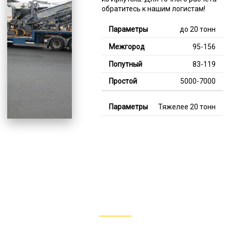
обратитесь к нашим логистам!
до 20 тонн
95-156
83-119
5000-7000
Тяжелее 20 тонн
128-349
115-247
8000-13000
В габарите, до 20
тонн
80-152
от 75