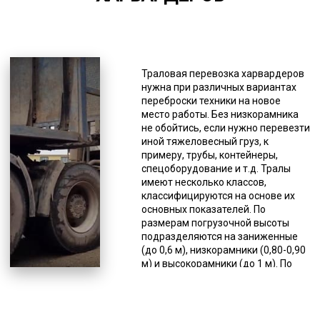
*Единица измерения - руб/км
Те, кто работает в сфере
грузоперевозок давно, знают, что
каждый случай траловой доставки
Траловая перевозка харвардеров
груза уникален и требует
нужна при различных вариантах
обдуманного подхода, поэтому
переброски техники на новое
важно обратиться к специалистам.
место работы. Без низкорамника
Эту категорию грузоперевозок
не обойтись, если нужно перевезти
сложно стандартизировать,
иной тяжеловесный груз, к
поэтому до сих пор не выработаны
примеру, трубы, контейнеры,
твердые цены и определенные
спецоборудование и т.д. Тралы
стандарты осуществления
имеют несколько классов,
доставки негабаритных грузов. Нет
классифицируются на основе их
единой тарифной сетки для того,
основных показателей. По
что ее применяли транспортные
размерам погрузочной высоты
компании, осуществляющие
подразделяются на заниженные
перевозку негабаритных грузов.
(до 0,6 м), низкорамники (0,80-0,90
Для перевозок негабаритного
м) и высокорамники (до 1 м). По
груза транспортные компании
грузоподъемности эти
широко пользуются услугами
спецсредства делятся на
трала. Это специальная
несколько подтипов,
прицепная техника типа прицеп
различающихся по виду подвески.