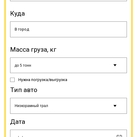
доставке по «зимникам». Это
временные трассы проложенные в
Куда
северных регионах прямо по
снежному насту.
Онлайн заявка
Масса груза, кг
Нужна погрузка/выгрузка
Тип авто
Дата