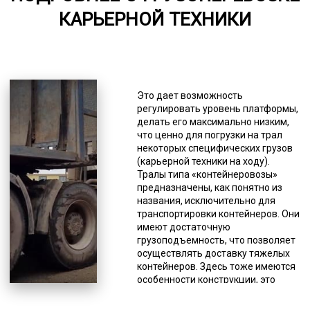
5000-8000
КАРЬЕРНОЙ ТЕХНИКИ
*Единица измерения - руб/км
В первую очередь это модульные
платформы, полуприцепы с
креплением под килевые суда и
Это дает возможность
части ветрогенераторов. При
регулировать уровень платформы,
необходимости в перевозке
делать его максимально низким,
техники дял работы в карьере
что ценно для погрузки на трал
старайтесь делать заявку заранее
некоторых специфических грузов
и будьте готовы к возможной
(карьерной техники на ходу).
задержке в подборе подходящего
Тралы типа «контейнеровозы»
доступного автотранспорта. Тралы
предназначены, как понятно из
базовой конструкции имеют
названия, исключительно для
грузоподъемность от 15 до 75
транспортировки контейнеров. Они
тонн. Однако не все модели
имеют достаточную
подойдут для перевозки
грузоподъемность, что позволяет
крупногабаритного оборудования.
осуществлять доставку тяжелых
Перевозка возможна при условии
контейнеров. Здесь тоже имеются
дополнительного
особенности конструкции, это
переоборудования тяжеловоза
раздвижная платформа и
крепежами. Тралы с
усиленная ходовая. Тралы с