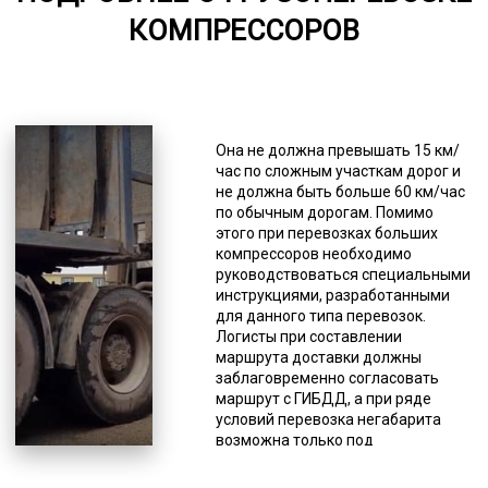
6000-7000
КОМПРЕССОРОВ
*Единица измерения - руб/км
К основным из них относятся: груз
не должен затруднять водителю
мониторить сигналы от других
Она не должна превышать 15 км/
водителей; груз не должен
час по сложным участкам дорог и
ограничивать обзор водителю
не должна быть больше 60 км/час
спецтранспорта; все
по обычным дорогам. Помимо
осветительные приборы
этого при перевозках больших
спецтранспорта, опознавательные
компрессоров необходимо
и регистрационные знаки должны
руководствоваться специальными
быть видимы (не перекрываться
инструкциями, разработанными
негабаритным грузом, даже
для данного типа перевозок.
частично); груз не должен
Логисты при составлении
препятствовать управлению
маршрута доставки должны
спецтранспортом или влиять на
заблаговременно согласовать
качество его движения (снижать
маршрут с ГИБДД, а при ряде
устойчивость и др.); водитель
условий перевозка негабарита
спецтранспорта должен следить,
возможна только под
чтобы груз не создавал много
сопровождением патруля.
шума, пыли или иных
Доставка негабарита относится к