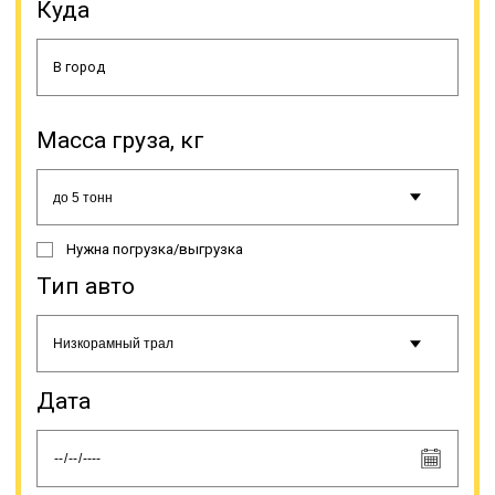
пользования исключает заботу о
Куда
ремонте, хранении, поиске
водителя, оформлении
документации. Просто выбирается
транспортно-экспедиционная
компания и делается заявка. Если
у вас постоянный объем грузов –
Масса груза, кг
мы можем поставить тягачи с
полуприцепами на отдельный
маршрут с вариантом загрузки в
«обратку».
Нужна погрузка/выгрузка
Онлайн заявка
Тип авто
Дата