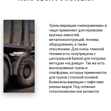
*Единица измерения - руб/км
Если копровая установка
(например, распространенная
СП-49) перевозится тралом,
Тралы вариации «низкорамники» в
водителю разрешается
чаще применяют для перевозки
останавливаться только на
крупных емкостей,
спецстоянках, рядом или на
металлоконструкций, техники,
автодороге этого делать нельзя.
оборудования, а также
При поломке спецтранспорта,
спецтехники. Для очень тяжелой
необходимо прекратить движение,
техники есть полуприцепы с
как и при ненадежной фиксации
центральной балкой для погрузки
груза, так как это создает угрозу
методом «на днище». Так же есть
для безопасности на автодороге.
высокорамные тралы и
Когда нужно доставить
платформы, которые применяются
крупногабаритный или
для грузов с плоской основой.
нестандартный груз, оптимальным
Возможны вариации с лафетами
выбором является трал. Данная
разных видов. Под сложные
спецтехника не имеет кузова,
грузоперевозки они делаются
вместо которого у него грузовые
индивидуально, но для различных
платформы без ограничительных
резервуаров и емкостей могут
бортов, поэтому можно доставлять
быть стандартные заводские
грузы, габариты которых
решения. Компании и частные