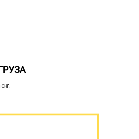
ГРУЗА
нструкции, это раздвижная платформа и
енной проходимостью для
 СНГ.
 Ориентированы на передвижение по
пленной подвеской и высоким дорожным