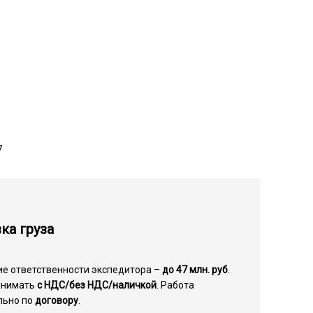
7
ка груза
ие ответственности экспедитора –
до 47 млн. руб
.
инимать
с НДС/без НДС/наличкой
. Работа
льно по
договору
.