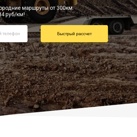
городние маршруты от 300км.
84 руб/км!
йта