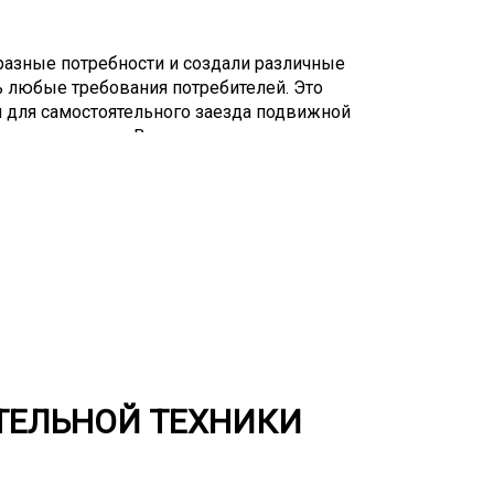
азные потребности и создали различные
 любые требования потребителей. Это
й для самостоятельного заезда подвижной
 крепления и тд. В нашем автопарке есть
овлетворения потребностей заказчиков.
ах с очень узкой специализацией. В
тформы, полуприцепы с креплением под
оров. При необходимости в перевозке
вку заранее и будьте готовы к возможной
ступного автотранспорта. Тралы базовой
 от 15 до 75 тонн. Однако не все модели
ритного оборудования. Перевозка
ного переоборудования тяжеловоза
ТЕЛЬНОЙ ТЕХНИКИ