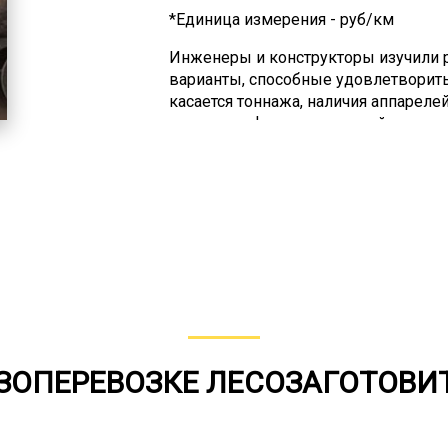
*Единица измерения - руб/км
Инженеры и конструкторы изучили р
варианты, способные удовлетворить
касается тоннажа, наличия аппареле
техники, лафетов, оснований, систем
практически любые вариации для уд
Есть некоторый дефицит в механизм
первую очередь это модульные пла
килевые суда и части ветрогенерат
таких грузов старайтесь делать зая
задержке в подборе подходящего до
конструкции имеют грузоподъемность
подойдут для перевозки крупногаба
возможна при условии дополнитель
крепежами.
УЗОПЕРЕВОЗКЕ ЛЕСОЗАГОТОВИ