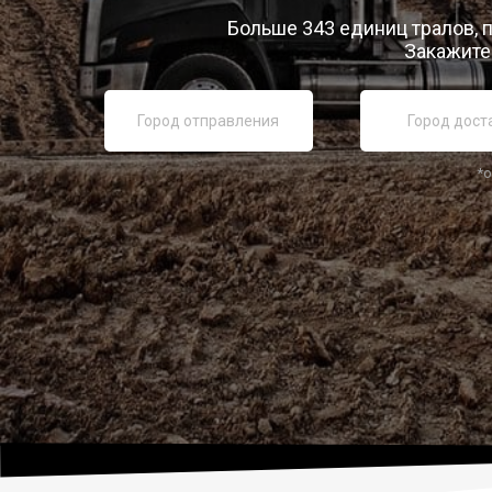
Больше 343 единиц тралов, 
Закажите 
*о