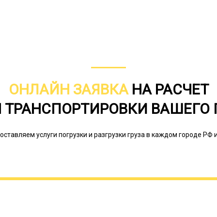
ОНЛАЙН ЗАЯВКА
НА РАСЧЕТ
 ТРАНСПОРТИРОВКИ ВАШЕГО 
Здесь тоже имеются особенности ко
усиленная ходовая. Тралы с повыш
оставляем услуги погрузки и разгрузки груза в каждом городе РФ и
лесозаготовительной спецтехники.
сложной местности, обладают укре
просветом.
Онлайн заявка