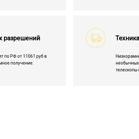
х разрешений
Техника
 по РФ от 11061 руб в
Низкорамн
емное получение.
необычных 
телескопы 