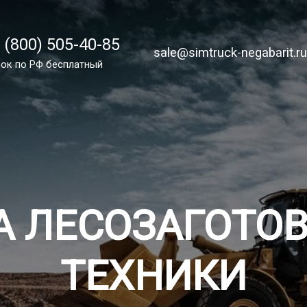
 (800) 505-40-85
 (800) 505-40-85
sale@simtruck-negabarit.ru
sale@simtruck-negabarit.r
ок по РФ бесплатно
ок по РФ бесплатный
Заказа
А ЛЕСОЗАГОТО
ТЕХНИКИ