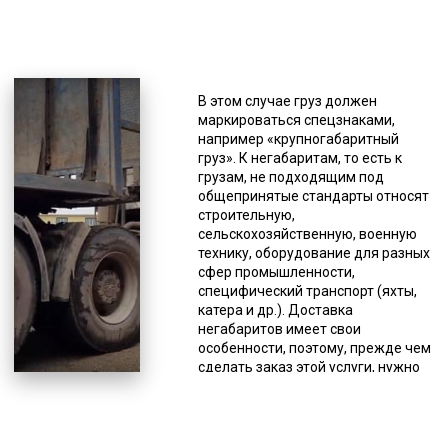
*Единица измерения - руб/км
В основном это низкорамники со
специальными крепежами.
В этом случае груз должен
Грузоподъемность тралов
маркироваться спецзнаками,
варьируется, чаще всего
например «крупногабаритный
применяются тралы со значением
груз». К негабаритам, то есть к
по данному параметру менее ста
грузам, не подходящим под
тонн. Наиболее популярны модели
общепринятые стандарты относят
без бортов с малой высотой самой
строительную,
платформы. Есть ряд правил,
сельскохозяйственную, военную
соблюдение которых делает
технику, оборудование для разных
доставку крупногабаритных и
сфер промышленности,
тяжеловесных объектов
специфический транспорт (яхты,
допустимой. К основным из них
катера и др.). Доставка
относятся: груз не должен
негабаритов имеет свои
затруднять водителю мониторить
особенности, поэтому, прежде чем
сигналы от других водителей; груз
сделать заказ этой услуги, нужно
не должен ограничивать обзор
знать несколько моментов. С
водителю спецтранспорта; все
целью обеспечения безопасности
осветительные приборы
дорожного движения допускается
спецтранспорта, опознавательные
транспортировка негабаритов по