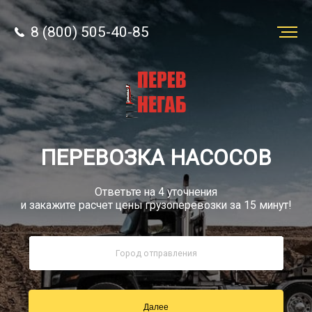
8 (800) 505-40-85
Заказать
перевозку
О компании
ПЕРЕВОЗКА НАСОСОВ
Грузы
Ответьте на 4 уточнения
и закажите расчет цены грузоперевозки за 15 минут!
8 (800) 505-40-85
Звонок по России бесплатно
Далее
sale@simtruck-negabarit.ru