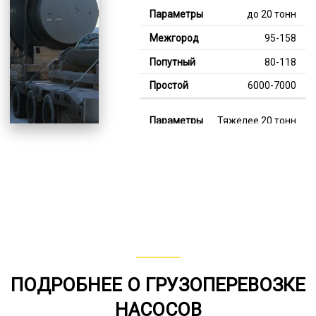
до 20 тонн
95-158
80-118
6000-7000
Тяжелее 20 тонн
128-355
113-189
7000-12000
В габарите, до 20
тонн
80-153
ПОДРОБНЕЕ О ГРУЗОПЕРЕВОЗКЕ
от 75
НАСОСОВ
5000-7000