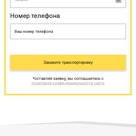
водителей с многолетним опытом,
а логисты составляют наиболее
безопасный маршрут. Очень
Номер телефона
важным для безопасности
является соблюдение
определенной скорости
спецсредства, доставляющего
негабарит.
Онлайн заявка
Закажите транспортировку
*оставляя заявку, вы соглашаетесь с
политикой конфиденциальности сайта