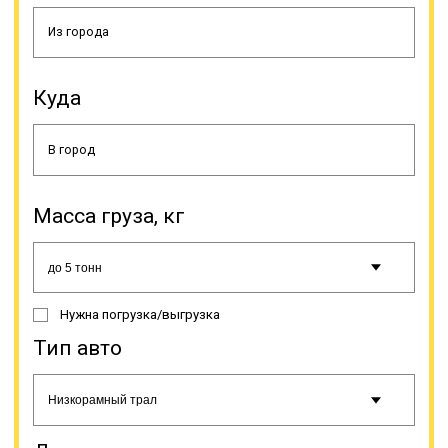
делает возможной провоз техники
большой высоты под мостами.
Траловая перевозка нужна не
только для доставки техники.
Куда
Масса груза, кг
Без низкорамника не обойтись,
если нужно перевезти иной
тяжеловесный груз, к примеру,
трубы, контейнеры,
Нужна погрузка/выгрузка
спецоборудование и т.д. Тралы
имеют несколько классов,
Тип авто
классифицируются на основе их
основных показателей. По
размерам погрузочной высоты
подразделяются на заниженные
(до 0,6 м), низкорамники (0,80-0,90