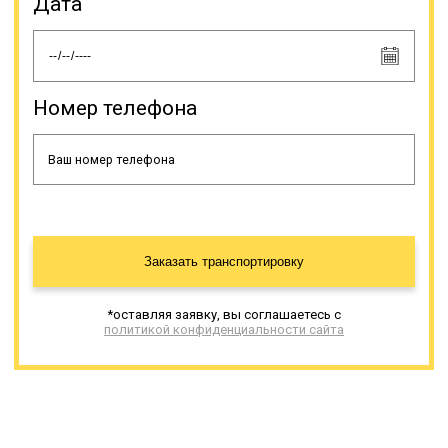
Дата
м) и высокорамники (до 1 м). По
грузоподъемности эти
спецсредства делятся на
несколько подтипов,
различающихся по виду подвески.
Номер телефона
Онлайн заявка
Заказать транспортировку
*оставляя заявку, вы соглашаетесь с
политикой конфиденциальности сайта