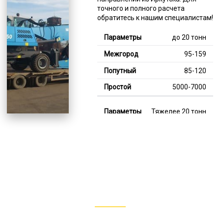
точного и полного расчета
обратитесь к нашим специалистам!
до 20 тонн
95-159
85-120
5000-7000
Тяжелее 20 тонн
126-353
114-205
7000-13000
В габарите, до 20
тонн
80-150