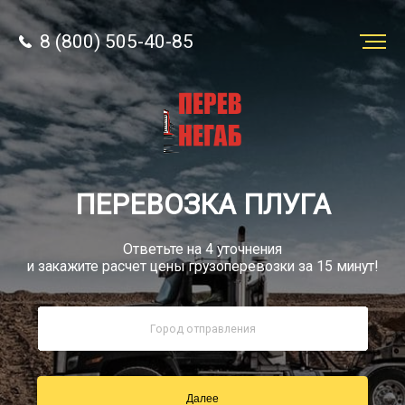
8 (800) 505-40-85
Заказать
перевозку
О компании
ПЕРЕВОЗКА ПЛУГА
Грузы
Ответьте на 4 уточнения
и закажите расчет цены грузоперевозки за 15 минут!
8 (800) 505-40-85
Звонок по России бесплатный
Далее
sale@simtruck-negabarit.ru