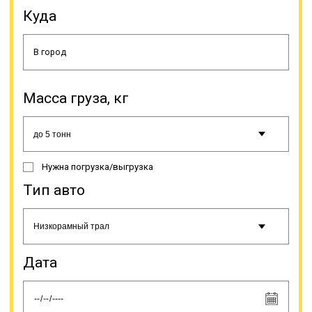
технику, оборудование для разных
Куда
сфер промышленности,
специфический транспорт (яхты,
катера и др.). Доставка
негабаритов имеет свои
особенности, поэтому, прежде чем
сделать заказ этой услуги, нужно
знать несколько моментов.
Масса груза, кг
Нужна погрузка/выгрузка
Тип авто
С целью обеспечения
безопасности дорожного
движения допускается
Дата
транспортировка негабаритов по
автодорогам с минимальной
скоростью. Она не должна
превышать 15 км/час по сложным