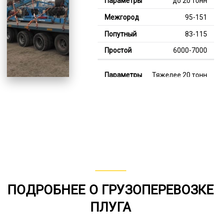
до 20 тонн
95-151
83-115
6000-7000
Тяжелее 20 тонн
127-353
115-226
8000-13000
В габарите, до 20
тонн
80-159
ПОДРОБНЕЕ О ГРУЗОПЕРЕВОЗКЕ
от 75
ПЛУГА
5000-8000