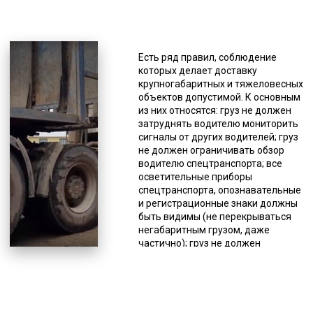
*Единица измерения - руб/км
Перевозка негабаритов имеет
свои особенности, и нет
Есть ряд правил, соблюдение
универсальных тралов,
которых делает доставку
подходящих для любого
крупногабаритных и тяжеловесных
негабарита, для этого существуют
объектов допустимой. К основным
различные модели этого вида
из них относятся: груз не должен
спецтехники, поэтому подбор при
затруднять водителю мониторить
заказе услуги должен делать
сигналы от других водителей; груз
специалист. Доставка другими
не должен ограничивать обзор
видами транспорта и вовсе
водителю спецтранспорта; все
проблематична. Использование
осветительные приборы
самого быстрого способа доставки
спецтранспорта, опознавательные
в большинстве случаев исключено,
и регистрационные знаки должны
из-за большого веса или размеров
быть видимы (не перекрываться
таких грузов, а даже если это и
негабаритным грузом, даже
возможно в некоторых случаях, то
частично); груз не должен
стоимость таких перевозок очень
препятствовать управлению
высокая. Поэтому применяется
спецтранспортом или влиять на
перевозка железнодорожным или
качество его движения (снижать
автотранспортом. Перевозка
устойчивость и др.); водитель
негабаритов выполняется
спецтранспорта должен следить,