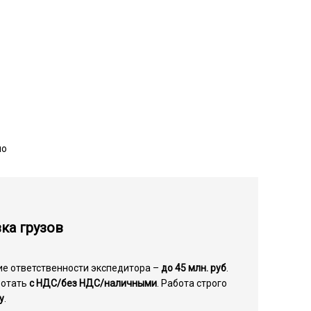
но
ка грузов
ие ответственности экспедитора –
до 45 млн. руб
.
ботать
с НДС/без НДС/наличными
. Работа строго
у
.