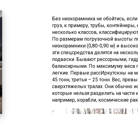
доставки техники.
Без низкорамника не обойтись, есл
груз, к примеру, трубы, контейнеры,
несколько классов, классифицируют
По размерам погрузочной высоты по
низкорамники (0,80-0,90 м) и высок
эти спецсредства делятся на нескол
подвески. Бывают рессорными, гид
балансирными. По максимуму веса г
легкие. Первые рассИркутскны на м
45 тонн, третьи – 25 тонн. Вес, пре
сверхтяжелых тралах. Они обычно и
которые нельзя разделить на части и
например, корабли, космические раке