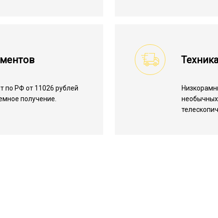
ументов
Техника
 по РФ от 11026 рублей
Низкорамн
лемное получение.
необычных 
телескопич