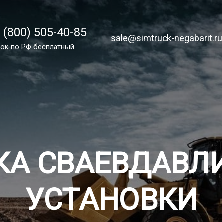
 (800) 505-40-85
 (800) 505-40-85
sale@simtruck-negabarit.ru
sale@simtruck-negabarit.r
ок по России бесплатно
ок по РФ бесплатный
Заказа
КА СВАЕВДАВ
УСТАНОВКИ