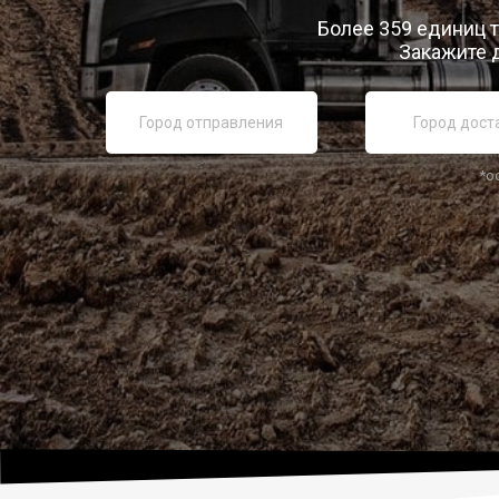
Более 359 единиц т
Закажите 
*о