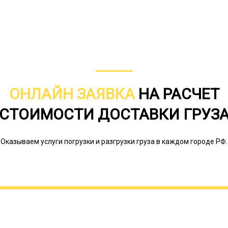
ОНЛАЙН ЗАЯВКА
НА РАСЧЕТ
СТОИМОСТИ ДОСТАВКИ ГРУЗ
Транспортных компаний много, но н
Оказываем услуги погрузки и разгрузки груза в каждом городе РФ.
перевозки негабаритных грузов, не 
соответствующего вида техники, но 
специальное разрешение, дающее пр
Оно выдается Министерством трансп
тралов в собственном автопарке встр
некоторые разновидности этой спе
этом случае компания может осущес