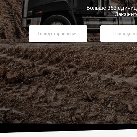
Больше 353 единиц 
Закажите
*о