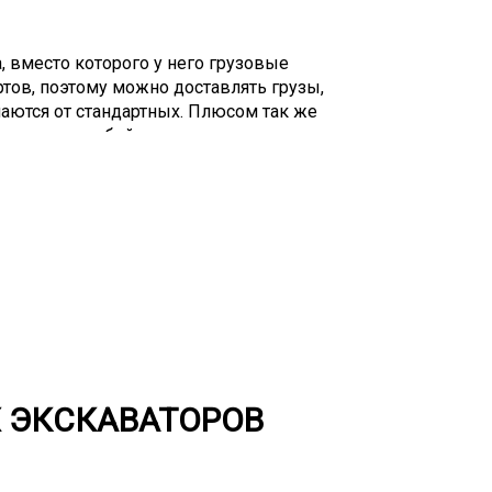
, вместо которого у него грузовые
тов, поэтому можно доставлять грузы,
чаются от стандартных. Плюсом так же
грузки с любой стороны, а так же
зда спецтехники. Такие грузы часто
 имеют высокую грузоподъемность.
чаще применяют для перевозки крупных
ики, оборудования, а также спецтехники.
луприцепы с центральной балкой для
же есть высокорамные тралы и
ля грузов с плоской основой. Возможны
 Под сложные грузоперевозки они
зличных резервуаров и емкостей могут
ия. Компании и частные лица выбирают
 тралом, так как редко кому он нужен в
 ЭКСКАВАТОРОВ