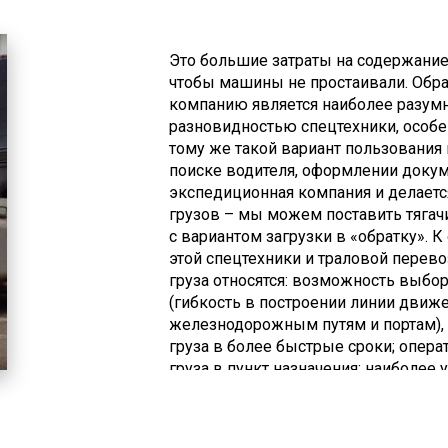
Это большие затраты на содержание 
чтобы машины не простаивали. Обр
компанию является наиболее разум
разновидностью спецтехники, особен
тому же такой вариант пользования 
поиске водителя, оформлении докум
экспедиционная компания и делается
грузов – мы можем поставить тягач
с вариантом загрузки в «обратку».
этой спецтехники и траловой перево
груза относятся: возможность выбо
(гибкость в построении линии движе
железнодорожным путям и портам), 
груза в более быстрые сроки; опера
груза в пункт назначения; наиболее
оптимальный график; соблюдение пр
обеспечение контроля груза во вре
сравнении с авиа- или железнодорож