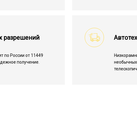
х разрешений
Автоте
т по России от 11449
Низкорамн
надежное получение.
необычных 
телескопич