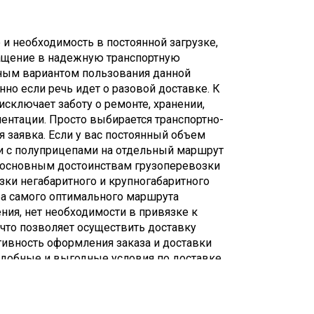
и необходимость в постоянной загрузке,
ащение в надежную транспортную
ным вариантом пользования данной
но если речь идет о разовой доставке. К
исключает заботу о ремонте, хранении,
ентации. Просто выбирается транспортно-
 заявка. Если у вас постоянный объем
и с полуприцепами на отдельный маршрут
 К основным достоинствам грузоперевозки
зки негабаритного и крупногабаритного
ра самого оптимального маршрута
ния, нет необходимости в привязке к
что позволяет осуществить доставку
тивность оформления заказа и доставки
 удобные и выгодные условия по доставке,
авил транспортировки груза,
мя перевозки; существенная экономия в
ной доставкой такого груза на