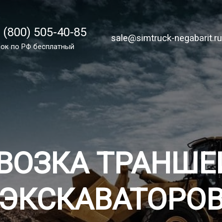
 (800) 505-40-85
 (800) 505-40-85
sale@simtruck-negabarit.ru
sale@simtruck-negabarit.r
ок по России бесплатный
ок по РФ бесплатный
Заказа
ВОЗКА ТРАНШ
ЭКСКАВАТОРО