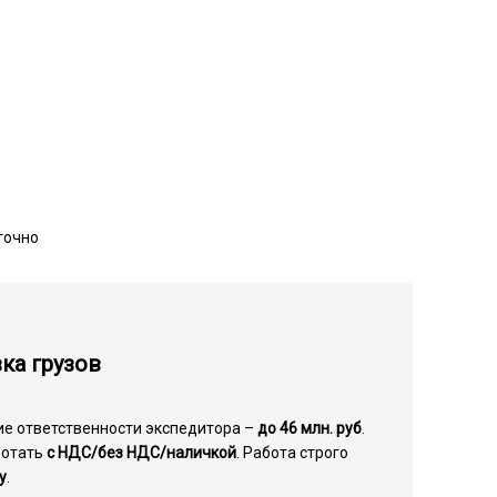
точно
ка грузов
ие ответственности экспедитора –
до 46 млн. руб
.
ботать
с НДС/без НДС/наличкой
. Работа строго
у
.