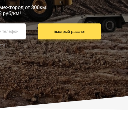
 межгород от 300км.
3 руб/км!
йта