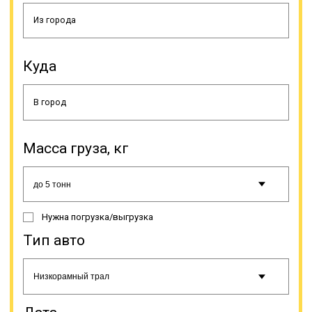
спецтранспорта; все
осветительные приборы
спецтранспорта, опознавательные
и регистрационные знаки должны
Куда
быть видимы (не перекрываться
негабаритным грузом, даже
частично); груз не должен
препятствовать управлению
спецтранспортом или влиять на
качество его движения (снижать
устойчивость и др.); водитель
Масса груза, кг
спецтранспорта должен следить,
чтобы груз не создавал много
шума, пыли или иных
неблагоприятных условий,
мешающих движению на
Нужна погрузка/выгрузка
автодороге. В случае обнаружения
водителем спецсредства,
Тип авто
перевозящего негабарит,
несоответствия указанным
правилам, он должен прекратить
движение и/или принять
необходимые меры по устранению