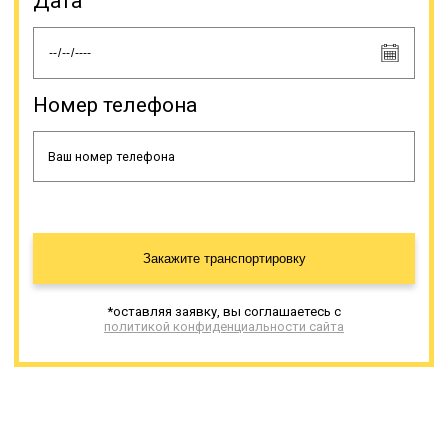
Дата
нарушений. Допускается выступ
негабарита на 1 м за габариты
спецтранспорта, как спереди, так и
сзади, сбоку ограничение другое –
максимум 0,4 м.
Номер телефона
Онлайн заявка
Закажите транспортировку
*оставляя заявку, вы соглашаетесь с
политикой конфиденциальности сайта