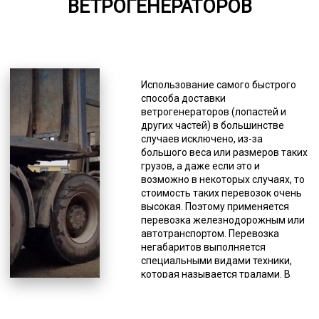
ВЕТРОГЕНЕРАТОРОВ
*Единица измерения - руб/км
Клиенты имеют возможность
выбрать наиболее подходящую
модель трала из имеющихся в
Использование самого быстрого
нашем автопарке, а при
способа доставки
затруднении с решением наш
ветрогенераторов (лопастей и
специалист поможет
других частей) в большинстве
определиться. Вы можете
случаев исключено, из-за
заказать раздвижные, прямые,
большого веса или размеров таких
классические и другие модели
грузов, а даже если это и
этого спецтранспорта. Количество
возможно в некоторых случаях, то
осей тоже может быть любым (от 2
стоимость таких перевозок очень
до 8). Несмотря на то, что грузы
высокая. Поэтому применяется
негабаритные, они должны
перевозка железнодорожным или
соответствовать требованиям
автотранспортом. Перевозка
российского законодательства для
негабаритов выполняется
перевозок данного типа грузов по
специальными видами техники,
дорогам общего пользования.
которая называется тралами. В
Негабариты делятся на несколько
основном это низкорамники со
групп по превышению предельно
специальными крепежами.
допустимых размеров: высокие
Грузоподъемность тралов