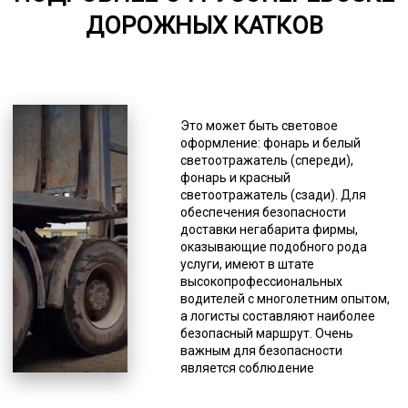
ДОРОЖНЫХ КАТКОВ
5000-7000
*Единица измерения - руб/км
Она не должна превышать 15 км/
час по сложным участкам дорог и
Это может быть световое
не должна быть больше 60 км/час
оформление: фонарь и белый
по обычным дорогам. Помимо
светоотражатель (спереди),
этого при таких перевозках
фонарь и красный
дорожных катков необходимо
светоотражатель (сзади). Для
руководствоваться специальными
обеспечения безопасности
инструкциями, разработанными
доставки негабарита фирмы,
для данного типа перевозок.
оказывающие подобного рода
Логисты при составлении
услуги, имеют в штате
маршрута доставки должны
высокопрофессиональных
заблаговременно согласовать
водителей с многолетним опытом,
маршрут с ГИБДД, а при ряде
а логисты составляют наиболее
условий перевозка негабарита
безопасный маршрут. Очень
возможна только под
важным для безопасности
сопровождением патруля.
является соблюдение
Доставка негабарита относится к
определенной скорости
непростым в осуществлении
спецсредства, доставляющего