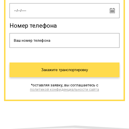
для заезда спецтехники. Такие
грузы часто имеют большой вес,
поэтому тралы имеют высокую
грузоподъемность. Тралы
вариации «низкорамники» в чаще
Номер телефона
применяют для перевозки крупных
емкостей, металлоконструкций,
техники, оборудования, а также
спецтехники.
Онлайн заявка
Закажите транспортировку
*оставляя заявку, вы соглашаетесь с
политикой конфиденциальности сайта