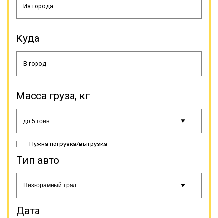
для безопасности на автодороге.
Куда
Когда нужно доставить
Масса груза, кг
крупногабаритный или
нестандартный груз, оптимальным
выбором является трал. Данная
спецтехника не имеет кузова,
вместо которого у него грузовые
Нужна погрузка/выгрузка
платформы без ограничительных
бортов, поэтому можно доставлять
Тип авто
грузы, габариты которых
значительно отличаются от
стандартных. Плюсом так же
является возможность погрузки и
выгрузки с любой стороны, а так
Дата
же специальные приспособления