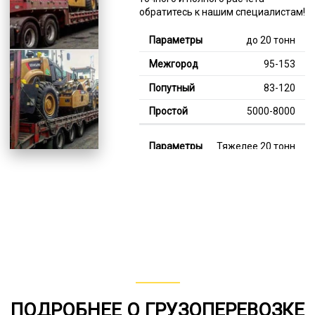
обратитесь к нашим специалистам!
до 20 тонн
95-153
83-120
5000-8000
Тяжелее 20 тонн
128-345
115-213
8000-11000
В габарите, до 20
тонн
80-157
ПОДРОБНЕЕ О ГРУЗОПЕРЕВОЗКЕ
от 75