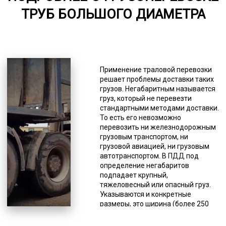
5000-7000
ТРУБ БОЛЬШОГО ДИАМЕТРА
*Единица измерения - руб/км
Такая необходимость часто
возникает при заборе груза из
мест со сложными условиями
Применение траловой перевозки
работы – месторождения,
решает проблемы доставки таких
делянки, вахтовые городки. Такая
грузов. Негабаритным называется
техника так же может пригодиться
груз, который не перевезти
при доставке труб большого
стандартными методами доставки.
диаметра на ложементах по
То есть его невозможно
«зимникам». Это временные
перевозить ни железнодорожным
трассы проложенные в северных
грузовым транспортом, ни
регионах прямо по снежному
грузовой авиацией, ни грузовым
насту. Тралы с фронтальной
автотранспортом. В ПДД под
погрузкой имеют такие
определение негабаритов
особенности, как малый угол
подпадает крупный,
заезда и низкая высота для
тяжеловесный или опасный груз.
погрузки. Такая вариация
Указываются и конкретные
низкорамника применяется тогда,
размеры, это ширина (более 250
когда груз можно погрузить на
см), высота (более 4 м), длина
платформу только путем
(более 20 м). Авиаперевозки