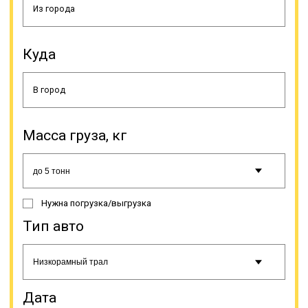
стандартизировать, поэтому до
сих пор не выработаны твердые
цены и определенные стандарты
осуществления доставки
Куда
негабаритных грузов. Нет единой
тарифной сетки для того, что ее
применяли транспортные
компании, осуществляющие
перевозку негабаритных грузов.
Масса груза, кг
Онлайн заявка
Нужна погрузка/выгрузка
Тип авто
Дата