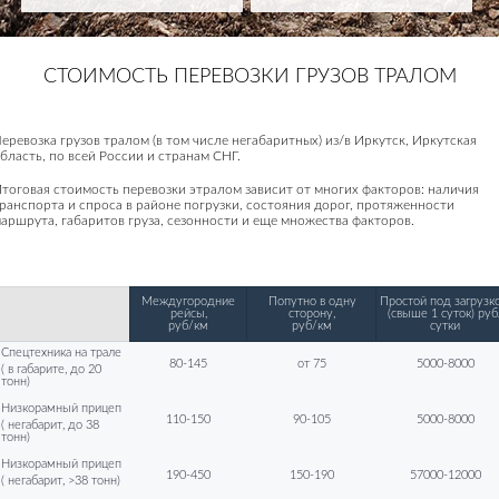
СТОИМОСТЬ ПЕРЕВОЗКИ ГРУЗОВ ТРАЛОМ
еревозка грузов тралом (в том числе негабаритных) из/в Иркутск, Иркутская
бласть, по всей России и странам СНГ.
тоговая стоимость перевозки этралом зависит от многих факторов: наличия
ранспорта и спроса в районе погрузки, состояния дорог, протяженности
аршрута, габаритов груза, сезонности и еще множества факторов.
Междугородние
Попутно в одну
Простой под загрузко
рейсы,
сторону,
(свыше 1 суток) руб
руб/км
руб/км
сутки
Спецтехника на трале
80-145
от 75
5000-8000
( в габарите, до 20
тонн)
Низкорамный прицеп
110-150
90-105
5000-8000
( негабарит, до 38
тонн)
Низкорамный прицеп
190-450
150-190
57000-12000
( негабарит, >38 тонн)