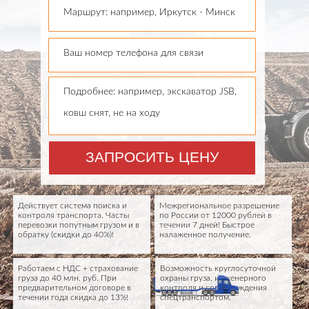
Маршрут: например, Иркутск - Минск
Ваш номер телефона для связи
Подробнее: например, экскаватор JSB,
ковш снят, не на ходу
ЗАПРОСИТЬ ЦЕНУ
Действует система поиска и
Межрегиональное разрешение
контроля транспорта. Часты
по России от 12000 рублей в
перевозки попутным грузом и в
течении 7 дней! Быстрое
обратку (скидки до 40%)!
налаженное получение.
Работаем с НДС + страхование
Возможность круглосуточной
груза до 40 млн. руб. При
охраны груза, инженерного
предварительном договоре в
контроля и сопровождения
течении года скидка до 13%!
спецтранспортом.