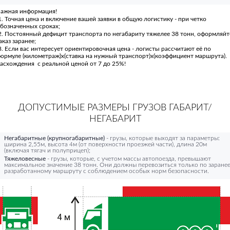
ажная информация!
. Точная цена и включение вашей заявки в общую логистику - при четко
бозначенных сроках;
. Постоянный дефицит транспорта по негабариту тяжелее 38 тонн, оформляйт
аказ заранее;
. Если вас интересует ориентировочная цена - логисты рассчитают её по
ормуле (километраж)х(ставка на нужный транспорт)х(коэффициент маршрута).
асхождения с реальной ценой от 7 до 25%!
ДОПУСТИМЫЕ РАЗМЕРЫ ГРУЗОВ ГАБАРИТ/
НЕГАБАРИТ
Негабаритные (крупногабаритные)
- грузы, которые выходят за параметры:
ширина 2,55м, высота 4м (от поверхности проезжей части), длина 20м
(включая тягач и полуприцеп);
Тяжеловесные
- грузы, которые, с учетом массы автопоезда, превышают
максимальное значение 38 тонн. Они должны перевозиться только по заране
разработанному маршруту с соблюдением особых норм безопасности.