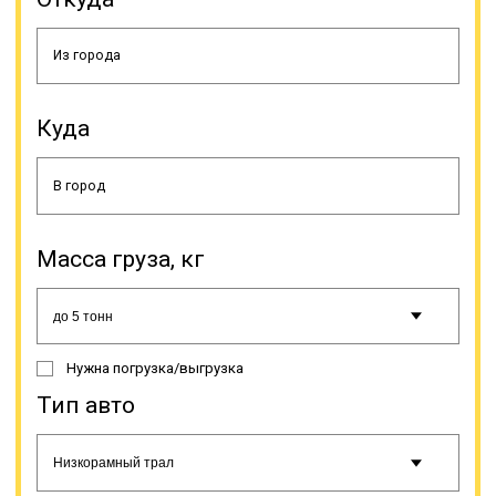
разгрузочных работ, а своим
ходом, а небольшая высота
платформы (шестисантиметровая)
делает возможной провоз техники
большой высоты под мостами.
Куда
Масса груза, кг
Траловая перевозка нужна не
только для доставки техники. Без
низкорамника не обойтись, если
нужно перевезти иной
Нужна погрузка/выгрузка
тяжеловесный груз, к примеру,
трубы, контейнеры,
Тип авто
спецоборудование и т.д. Тралы
имеют несколько классов,
классифицируются на основе их
основных показателей. По