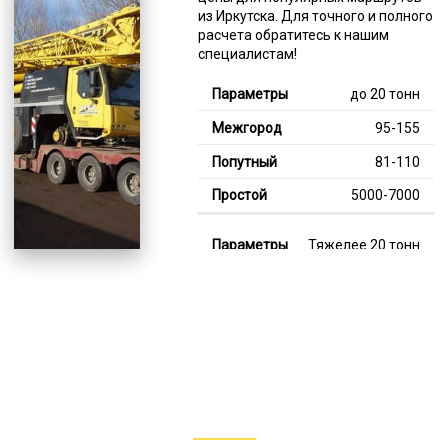
из Иркутска. Для точного и полного
расчета обратитесь к нашим
специалистам!
до 20 тонн
95-155
81-110
5000-7000
Тяжелее 20 тонн
127-345
112-236
7000-13000
В габарите, до 20
тонн
80-140