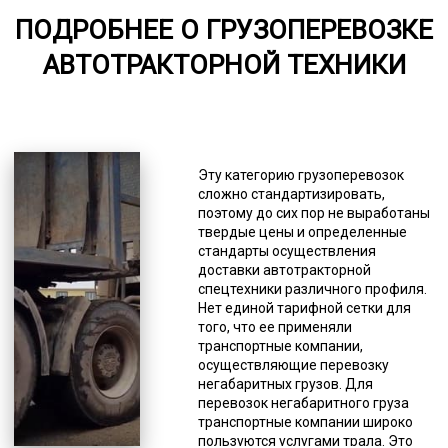
ПОДРОБНЕЕ О ГРУЗОПЕРЕВОЗКЕ
от 75
АВТОТРАКТОРНОЙ ТЕХНИКИ
5000-7000
*Единица измерения - руб/км
То есть его невозможно
перевозить ни железнодорожным
Эту категорию грузоперевозок
грузовым транспортом, ни
сложно стандартизировать,
грузовой авиацией, ни грузовым
поэтому до сих пор не выработаны
автотранспортом. В ПДД под
твердые цены и определенные
определение негабаритов
стандарты осуществления
подпадает крупный,
доставки автотракторной
тяжеловесный или опасный груз.
спецтехники различного профиля.
Указываются и конкретные
Нет единой тарифной сетки для
размеры, это ширина (более 250
того, что ее применяли
см), высота (более 4 м), длина
транспортные компании,
(более 20 м). Авиаперевозки
осуществляющие перевозку
относятся к самым дорогим, затем
негабаритных грузов. Для
идет железнодорожная доставка,
перевозок негабаритного груза
и на третьем месте находится
транспортные компании широко
транспортная. На данном рынке
пользуются услугами трала. Это