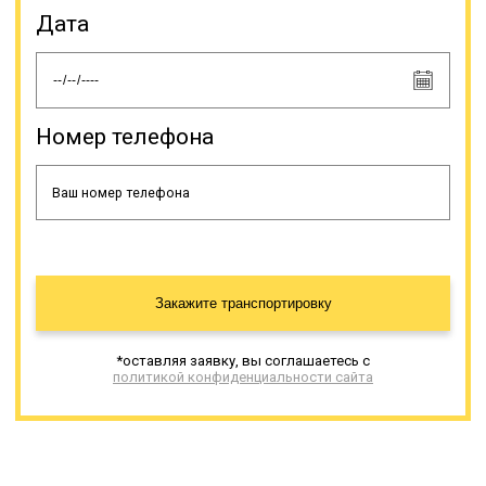
размерам погрузочной высоты
Дата
подразделяются на заниженные
(до 0,6 м), низкорамники (0,80-0,90
м) и высокорамники (до 1 м). По
грузоподъемности эти
спецсредства делятся на
несколько подтипов,
Номер телефона
различающихся по виду подвески.
Онлайн заявка
Закажите транспортировку
*оставляя заявку, вы соглашаетесь с
политикой конфиденциальности сайта