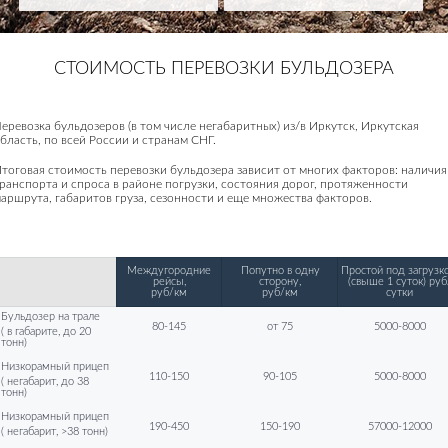
СТОИМОСТЬ ПЕРЕВОЗКИ БУЛЬДОЗЕРА
еревозка бульдозеров (в том числе негабаритных) из/в Иркутск, Иркутская
бласть, по всей России и странам СНГ.
тоговая стоимость перевозки бульдозера зависит от многих факторов: наличия
ранспорта и спроса в районе погрузки, состояния дорог, протяженности
аршрута, габаритов груза, сезонности и еще множества факторов.
Междугородние
Попутно в одну
Простой под загрузко
рейсы,
сторону,
(свыше 1 суток) руб
руб/км
руб/км
сутки
Бульдозер на трале
80-145
от 75
5000-8000
( в габарите, до 20
тонн)
Низкорамный прицеп
110-150
90-105
5000-8000
( негабарит, до 38
тонн)
Низкорамный прицеп
190-450
150-190
57000-12000
( негабарит, >38 тонн)