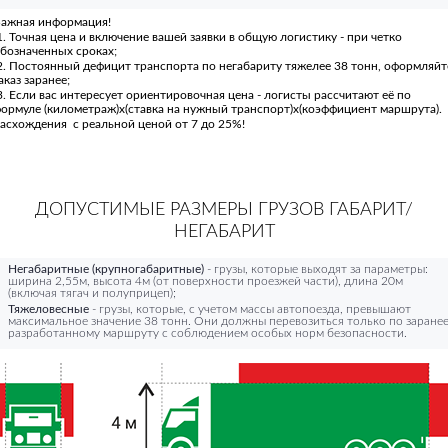
ажная информация!
. Точная цена и включение вашей заявки в общую логистику - при четко
бозначенных сроках;
. Постоянный дефицит транспорта по негабариту тяжелее 38 тонн, оформляйт
аказ заранее;
. Если вас интересует ориентировочная цена - логисты рассчитают её по
ормуле (километраж)х(ставка на нужный транспорт)х(коэффициент маршрута).
асхождения с реальной ценой от 7 до 25%!
ДОПУСТИМЫЕ РАЗМЕРЫ ГРУЗОВ ГАБАРИТ/
НЕГАБАРИТ
Негабаритные (крупногабаритные)
- грузы, которые выходят за параметры:
ширина 2,55м, высота 4м (от поверхности проезжей части), длина 20м
(включая тягач и полуприцеп);
Тяжеловесные
- грузы, которые, с учетом массы автопоезда, превышают
максимальное значение 38 тонн. Они должны перевозиться только по заране
разработанному маршруту с соблюдением особых норм безопасности.