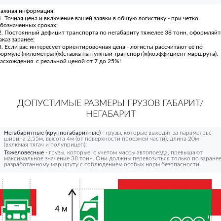
ажная информация!
. Точная цена и включение вашей заявки в общую логистику - при четко
бозначенных сроках;
. Постоянный дефицит транспорта по негабариту тяжелее 38 тонн, оформляйт
аказ заранее;
. Если вас интересует ориентировочная цена - логисты рассчитают её по
ормуле (километраж)х(ставка на нужный транспорт)х(коэффициент маршрута).
асхождения с реальной ценой от 7 до 25%!
ДОПУСТИМЫЕ РАЗМЕРЫ ГРУЗОВ ГАБАРИТ/
НЕГАБАРИТ
Негабаритные (крупногабаритные)
- грузы, которые выходят за параметры:
ширина 2,55м, высота 4м (от поверхности проезжей части), длина 20м
(включая тягач и полуприцеп);
Тяжеловесные
- грузы, которые, с учетом массы автопоезда, превышают
максимальное значение 38 тонн. Они должны перевозиться только по заране
разработанному маршруту с соблюдением особых норм безопасности.